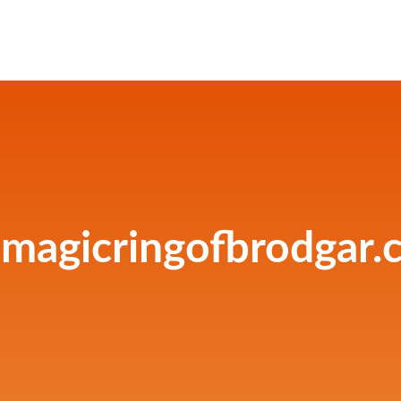
emagicringofbrodgar.